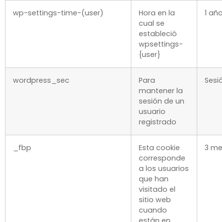
wp-settings-time-(user)
Hora en la
1 añ
cual se
estableció
wpsettings-
{user}
wordpress_sec
Para
Sesi
mantener la
sesión de un
usuario
registrado
_fbp
Esta cookie
3 me
corresponde
a los usuarios
que han
visitado el
sitio web
cuando
están en