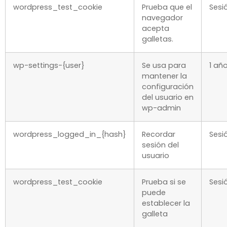
wordpress_test_cookie
Prueba que el
Sesi
navegador
acepta
galletas.
wp-settings-{user}
Se usa para
1 añ
mantener la
configuración
del usuario en
wp-admin
wordpress_logged_in_{hash}
Recordar
Sesi
sesión del
usuario
wordpress_test_cookie
Prueba si se
Sesi
puede
establecer la
galleta