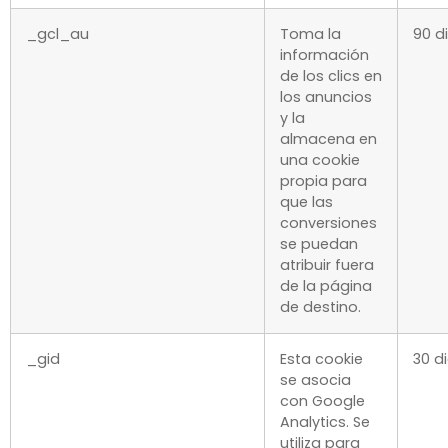
_gcl_au
Toma la
90 d
información
de los clics en
los anuncios
y la
almacena en
una cookie
propia para
que las
conversiones
se puedan
atribuir fuera
de la página
de destino.
_gid
Esta cookie
30 d
se asocia
con Google
Analytics. Se
utiliza para