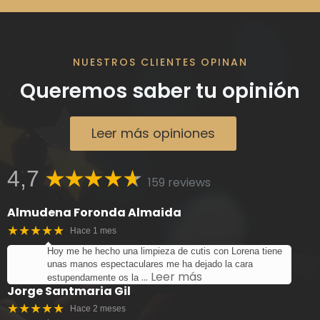
NUESTROS CLIENTES OPINAN
Queremos saber tu opinión
Leer más opiniones
4,7
159 reviews
Almudena Foronda Almaida
★★★★★
Hace 1 mes
Hoy me he hecho una limpieza de cutis con Lorena tiene
unas manos espectaculares me ha dejado la cara
… Leer más
estupendamente os la
Jorge Santmaria Gil
★★★★★
Hace 2 meses