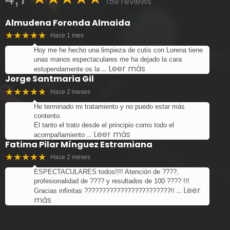
159 reviews
Almudena Foronda Almaida
★★★★★
Hace 1 mes
Hoy me he hecho una limpieza de cutis con Lorena tiene
unas manos espectaculares me ha dejado la cara
… Leer más
estupendamente os la
Jorge Santmaria Gil
★★★★★
Hace 2 meses
He terminado mi tratamiento y no puedo estar más
contento.
El tanto el trato desde el principio como todo el
… Leer más
acompañamiento
Fatima Pilar Mínguez Estramiana
★★★★★
Hace 2 meses
ESPECTACULARES todos!!!! Atención de ????,
profesionalidad de ???? y resultados de 100 ???? !!!
… Leer
Gracias infinitas ????????????????????????!!
más