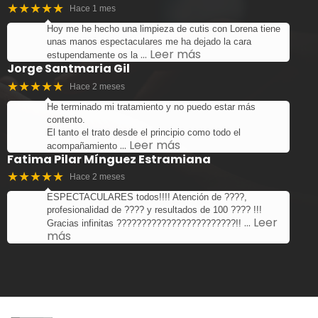
★★★★★
Hace 1 mes
Hoy me he hecho una limpieza de cutis con Lorena tiene
unas manos espectaculares me ha dejado la cara
… Leer más
estupendamente os la
Jorge Santmaria Gil
★★★★★
Hace 2 meses
He terminado mi tratamiento y no puedo estar más
contento.
El tanto el trato desde el principio como todo el
… Leer más
acompañamiento
Fatima Pilar Mínguez Estramiana
★★★★★
Hace 2 meses
ESPECTACULARES todos!!!! Atención de ????,
profesionalidad de ???? y resultados de 100 ???? !!!
… Leer
Gracias infinitas ????????????????????????!!
más