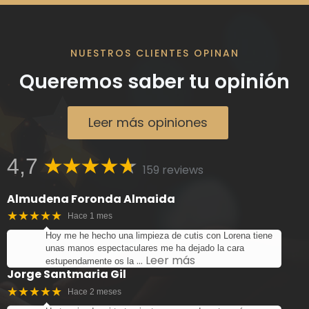
NUESTROS CLIENTES OPINAN
Queremos saber tu opinión
Leer más opiniones
4,7
159 reviews
Almudena Foronda Almaida
★★★★★
Hace 1 mes
Hoy me he hecho una limpieza de cutis con Lorena tiene
unas manos espectaculares me ha dejado la cara
… Leer más
estupendamente os la
Jorge Santmaria Gil
★★★★★
Hace 2 meses