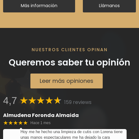
Más información
Llámanos
NUESTROS CLIENTES OPINAN
Queremos saber tu opinión
Leer más opiniones
4,7
159 reviews
Almudena Foronda Almaida
★★★★★
Hace 1 mes
Hoy me he hecho una limpieza de cutis con Lorena tiene
unas manos espectaculares me ha dejado la cara