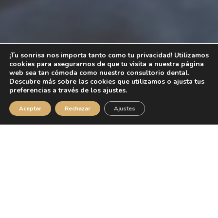
¡Tu sonrisa nos importa tanto como tu privacidad! Utilizamos
cookies para asegurarnos de que tu visita a nuestra página
web sea tan cómoda como nuestro consultorio dental.
Descubre más sobre las cookies que utilizamos o ajusta tus
preferencias a través de los ajustes.
Aceptar
Rechazar
Ajustes
Reserva tu visita
DENTISTAS MAJADAHONDA
Clínica Dental y de
Medicina Estética en
Majadahonda