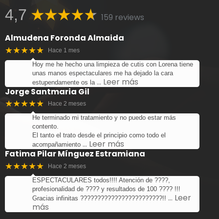
4,7
159 reviews
Almudena Foronda Almaida
★★★★★
Hace 1 mes
Hoy me he hecho una limpieza de cutis con Lorena tiene
unas manos espectaculares me ha dejado la cara
… Leer más
estupendamente os la
Jorge Santmaria Gil
★★★★★
Hace 2 meses
He terminado mi tratamiento y no puedo estar más
contento.
El tanto el trato desde el principio como todo el
… Leer más
acompañamiento
Fatima Pilar Mínguez Estramiana
★★★★★
Hace 2 meses
ESPECTACULARES todos!!!! Atención de ????,
profesionalidad de ???? y resultados de 100 ???? !!!
… Leer
Gracias infinitas ????????????????????????!!
más