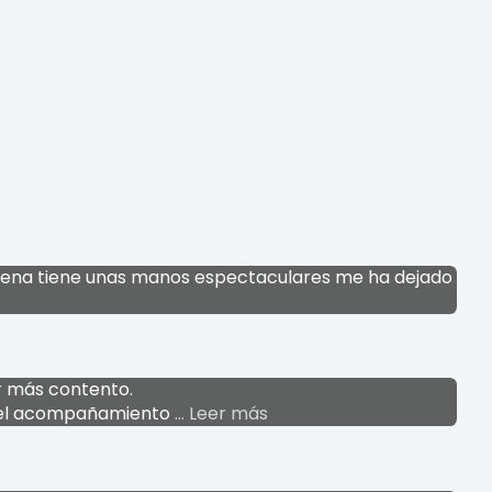
orena tiene unas manos espectaculares me ha dejado
r más contento.
o el acompañamiento
… Leer más