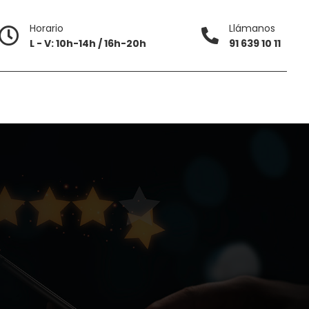
Horario
Llámanos
L - V: 10h-14h / 16h-20h
91 639 10 11
91 639 10 11