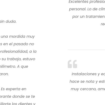
Excelentes profesio
personal. Lo de clín
por un tratamien
sin duda.
re
a una mordida muy
as en el pasado no
rofesionalidad, a la
 su trabajo, estuvo
ilímetro. A que
aron.
Instalaciones y 
hace se nota y este
. Es experta en
muy cercano, ama
orante donde se te
larte los dientes y