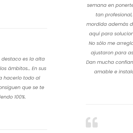
semana en ponerte 
tan profesional
mordida además de 
aquí para solucio
No sólo me arregl
ajustaron para a
 destaco es la alta
Dan mucha confianz
os ámbitos... En sus
amable e instala
a hacerlo todo al
onsiguen que se te
iendo 100%.