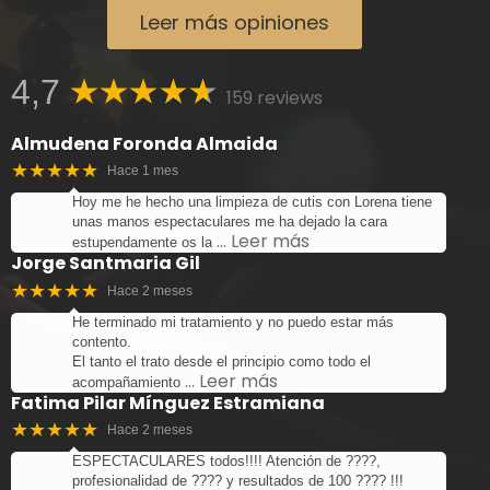
Leer más opiniones
4,7
159 reviews
Almudena Foronda Almaida
★★★★★
Hace 1 mes
Hoy me he hecho una limpieza de cutis con Lorena tiene
unas manos espectaculares me ha dejado la cara
… Leer más
estupendamente os la
Jorge Santmaria Gil
★★★★★
Hace 2 meses
He terminado mi tratamiento y no puedo estar más
contento.
El tanto el trato desde el principio como todo el
… Leer más
acompañamiento
Fatima Pilar Mínguez Estramiana
★★★★★
Hace 2 meses
ESPECTACULARES todos!!!! Atención de ????,
profesionalidad de ???? y resultados de 100 ???? !!!