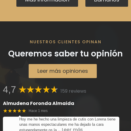
NUESTROS CLIENTES OPINAN
Queremos saber tu opinión
Leer más opiniones
4,7
159 reviews
Almudena Foronda Almaida
★★★★★
Hace 1 mes
Hoy me he hecho una limpieza de cutis con Lorena tiene
unas manos espectaculares me ha dejado la cara
… Leer más
estupendamente os la