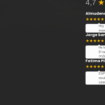
4,7
Almudena
★★★★★
Hoy 
espe
Jorge San
★★★★★
He t
El t
má
Fatima P
★★★★★
ESPE
resu
Lee