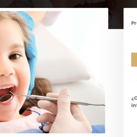
Pr
¿C
in