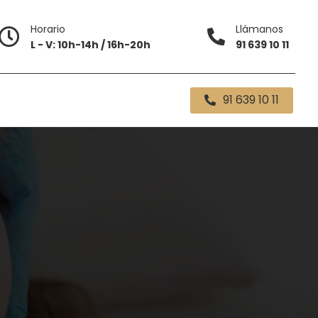
Horario
Llámanos
L - V: 10h-14h / 16h-20h
91 639 10 11
91 639 10 11