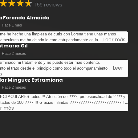
159 reviews
 Foronda Almaida
Hace 1 mes
me he hecho una limpieza de cutis con Lorena tiene unas manos
… Leer más
ctaculares me ha dejado la cara estupendamente os la
tmaria Gil
Hace 2 meses
erminado mi tratamiento y no puedo estar más contento.
… Leer
anto el trato desde el principio como todo el acompañamiento
s
ilar Mínguez Estramiana
Hace 2 meses
CTACULARES todos!!!! Atención de ????, profesionalidad de ???? y
…
ltados de 100 ???? !!! Gracias infinitas ????????????????????????!!
r más