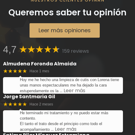
Queremos saber tu opinión
Leer más opiniones
4,7
159 reviews
Almudena Foronda Almaida
★★★★★
Hace 1 mes
Hoy me he hecho una limpieza de cutis con Lorena tiene
unas manos espectaculares me ha dejado la cara
… Leer más
estupendamente os la
Jorge Santmaria Gil
★★★★★
Hace 2 meses
He terminado mi tratamiento y no puedo estar más
contento.
El tanto el trato desde el principio como todo el
… Leer más
acompañamiento